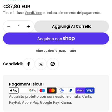
Prezzo
€37,80 EUR
normale
Tasse incluse.
Spedizione
calcolata al momento del pagamento.
Quantità
Aggiungi Al Carrello
Diminuisci La Quantità Per Soketo Box COL
Aumenta La Quantità Per Soketo B
Altre opzioni di pagamento
Condividi:
Pagamenti sicuri
Metodi
di
pagamento
Acquisto protetto con connessione cifrata. Carta,
PayPal, Apple Pay, Google Pay, Klarna.