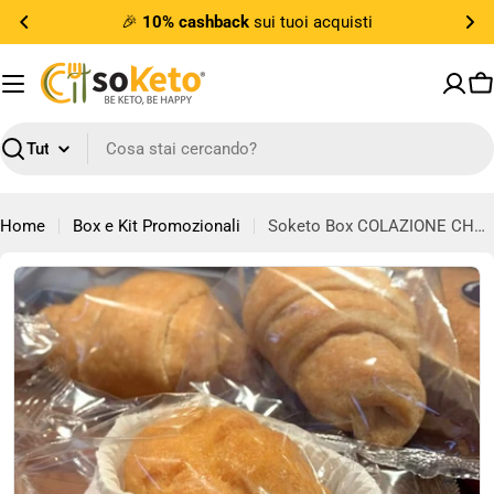
Vai
🎉
10% cashback
sui tuoi acquisti
al
contenuto
Ca
Ricerca
Home
Box e Kit Promozionali
Soketo Box COLAZIONE CHETOGENICA
Passa
alle
informazioni
sul
prodotto