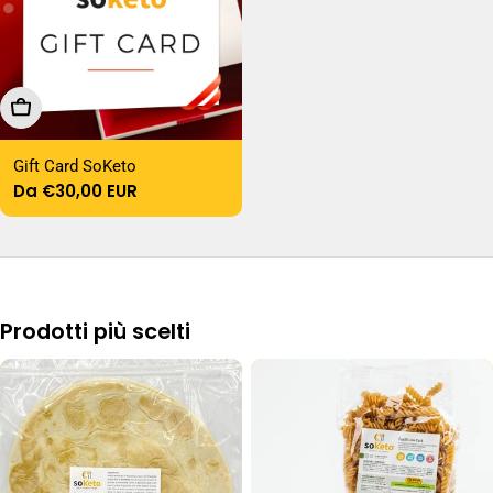
Scegli Le Opzioni
Gift Card SoKeto
Prezzo
Da €30,00 EUR
normale
Prodotti più scelti