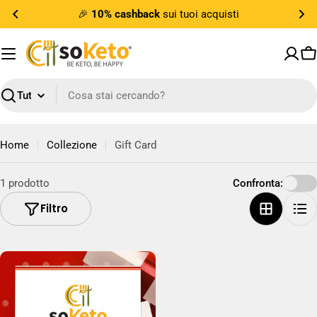
Vai
🎉
10% cashback
sui tuoi acquisti
al
contenuto
Ca
Ricerca
Home
Collezione
Gift Card
1 prodotto
Confronta:
Filtro