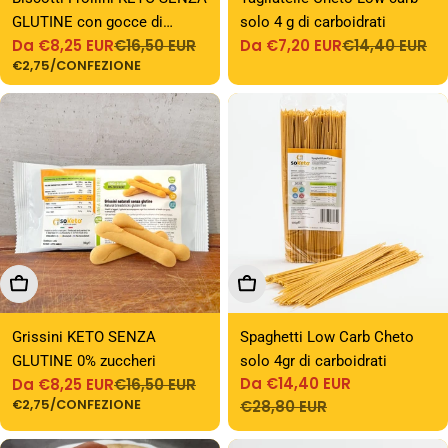
GLUTINE con gocce di
solo 4 g di carboidrati
Da €8,25 EUR
€16,50 EUR
Da €7,20 EUR
€14,40 EUR
cioccolato 0% zuccheri
Prezzo
Prezzo
Prezzo
Prezzo
PREZZO
PER
€2,75
/
CONFEZIONE
di
normale
di
normale
UNITARIO
vendita
vendita
Scegli Le Opzioni
Scegli Le Opzioni
Grissini KETO SENZA
Spaghetti Low Carb Cheto
GLUTINE 0% zuccheri
solo 4gr di carboidrati
Da €14,40 EUR
Da €8,25 EUR
€16,50 EUR
Prezzo
Prezzo
Prezzo
Prezzo
PREZZO
PER
€2,75
/
CONFEZIONE
€28,80 EUR
di
normale
UNITARIO
di
normale
vendita
vendita