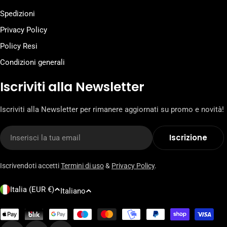
Spedizioni
Privacy Policy
Policy Resi
Condizioni generali
Iscriviti alla Newsletter
Iscriviti alla Newsletter per rimanere aggiornati su promo e novità!
E-
Iscrizione
mail
Iscrivendoti accetti
Termini di uso
&
Privacy Policy
.
P
L
Italia (EUR €)
Italiano
a
i
e
n
Metodi
di