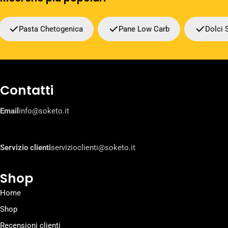
Pasta Chetogenica
Pane Low Carb
Dolci 
Contatti
Email
info@soketo.it
Servizio clienti
servizioclienti@soketo.it
Shop
Home
Shop
Recensioni clienti