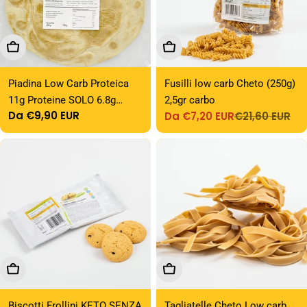
Scegli Le Opzioni
Scegli Le Opzioni
Piadina Low Carb Proteica
Fusilli low carb Cheto (250g)
11g Proteine SOLO 6.8g
2,5gr carbo
Prezzo
Da €9,90 EUR
Da €7,20 EUR
€21,60 EUR
Carbo per Piadina - Piada
Prezzo
Prezzo
normale
di
normale
Keto 22.9g Fibre Olio Cocco -
vendita
Per Wrap e Farciture Basso
IG
Scegli Le Opzioni
Scegli Le Opzioni
Biscotti Frollini KETO SENZA
Tagliatelle Cheto Low carb