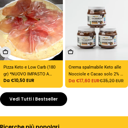
Scegli Le Opzioni
Scegli Le Opzioni
Pizza Keto e Low Carb (180
Crema spalmabile Keto alle
gr) *NUOVO IMPASTO A
Nocciole e Cacao solo 2% di
Prezzo
Da €10,50 EUR
Da €17,60 EUR
€35,20 EUR
PROVA DI PIZZAIOLO ***
Zuccheri - gr.250
Prezzo
Prezzo
normale
di
normale
vendita
Vedi Tutti I Bestseller
Ricerche più popolari