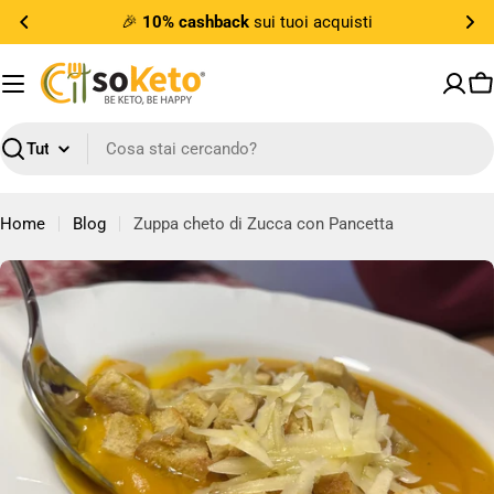
Vai
🎉
10% cashback
sui tuoi acquisti
al
contenuto
Ca
Ricerca
Home
Blog
Zuppa cheto di Zucca con Pancetta